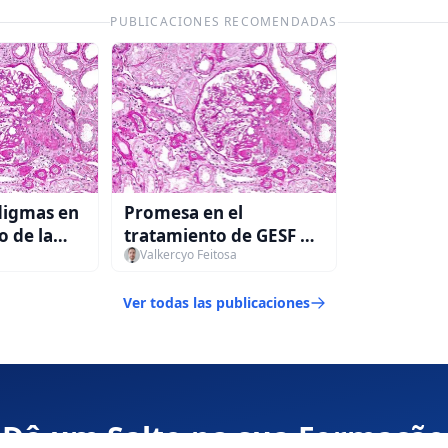
PUBLICACIONES RECOMENDADAS
digmas en
Promesa en el
o de la
tratamiento de GESF en
Valkercyo Feitosa
pacientes con genotipo
APOL1 de alto riesgo
Ver todas las publicaciones
Dê um Salto na sua Formação