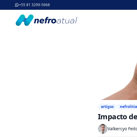
+55 81 3299-5668
artigos
nefroliti
Impacto de 
Valkercyo Feit