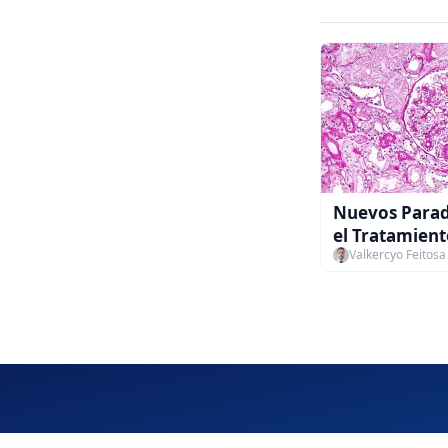
Nuevos Para
el Tratamient
Valkercyo Feitosa
GESF