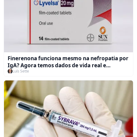
Finerenona funciona mesmo na nefropatia por
IgA? Agora temos dados de vida real e
Luís Sette
evidência de estudos randomizados