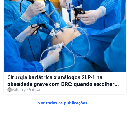
Cirurgia bariátrica x análogos GLP-1 na
obesidade grave com DRC: quando escolher
Valkercyo Feitosa
cada estratégia
Ver todas as publicações