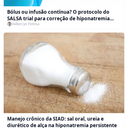
Bólus ou infusão contínua? O protocolo do
SALSA trial para correção de hiponatremia
Valkercyo Feitosa
sintomática
Manejo crônico da SIAD: sal oral, ureia e
diurético de alça na hiponatremia persistente