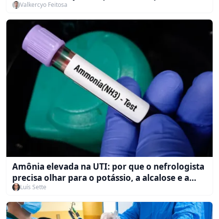
Valkercyo Feitosa
Amônia elevada na UTI: por que o nefrologista
precisa olhar para o potássio, a alcalose e a
Luís Sette
saber indicar a diálise