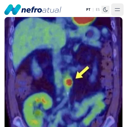
PT
|
ES