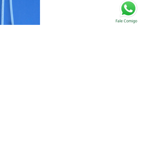
Fale Comigo
 do cateter
 peritoneal
itosa
em sua Carreira