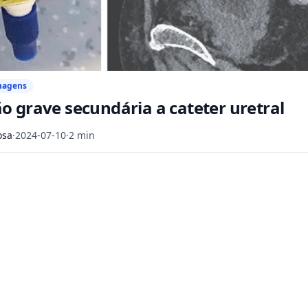
magens
o grave secundária a cateter uretral
osa
·
2024-07-10
·
2 min