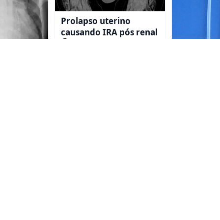
Prolapso uterino
causando IRA pós renal
Valkercyo Feitosa
aciço em
Disfunção
 em
de diálise
Valkercyo Fe
Ver todas as publicações
Dê um Salto na sua Formação
 Cursos Especializados e Inscreva-se Agora para Avançar 
e Beneficiar seus Pacientes