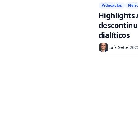
Vídeoaulas
Nefr
Highlights
descontinu
dialíticos
Luís Sette
·
202