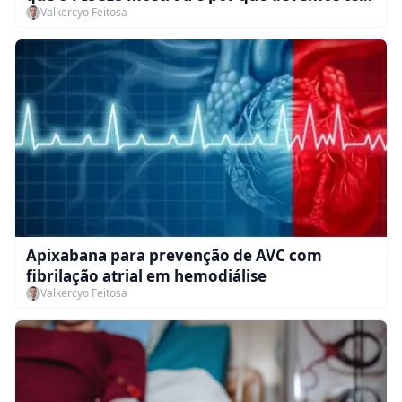
Valkercyo Feitosa
mais atenção a esse estudo...
Apixabana para prevenção de AVC com
fibrilação atrial em hemodiálise
Valkercyo Feitosa