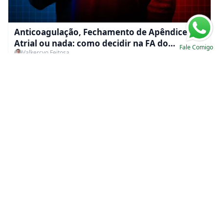
Anticoagulação, Fechamento de Apêndice
Atrial ou nada: como decidir na FA do
Fale Comigo
Valkercyo Feitosa
paciente em hemodiálise
Devemos utilizar espironolactona na