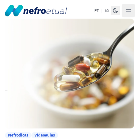
PT
|
ES
Nefrodicas
Vídeoaulas