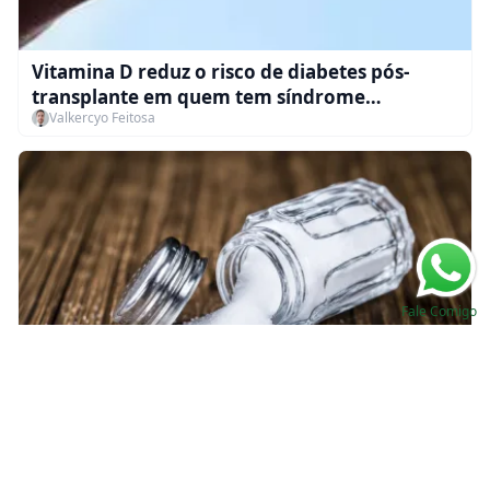
Vitamina D reduz o risco de diabetes pós-
transplante em quem tem síndrome
Valkercyo Feitosa
metabólica?
Fale Comigo
Sódio urinário de 24h na DRC: como estimar a