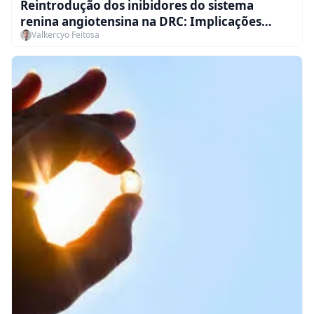
Reintrodução dos inibidores do sistema
renina angiotensina na DRC: Implicações
Valkercyo Feitosa
Práticas para os Nefrologistas