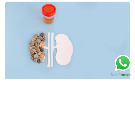
Fale Comigo
Impacto clínico da nefrolitíase nos
transplantados renais
Valkercyo Feitosa