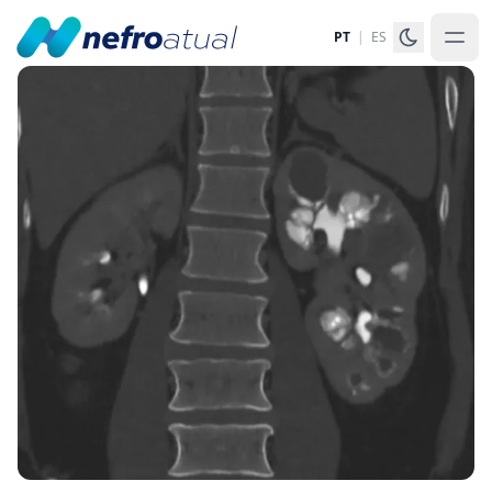
PT
|
ES