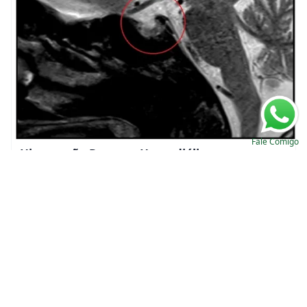
Fale Comigo
Hipotensão Durante Hemodiálise: uma
etiologia rara que devemos lembrar!
Valkercyo Feitosa