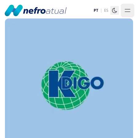
PT
|
ES