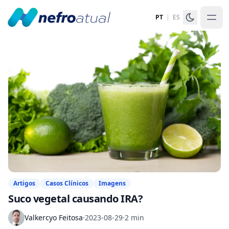
PT
|
ES
Artigos
Casos Clínicos
Imagens
Suco vegetal causando IRA?
Valkercyo Feitosa
·
2023-08-29
·
2 min