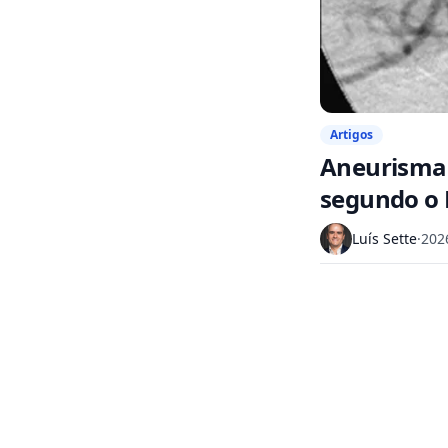
Artigos
Aneurismas
segundo o
Luís Sette
·
202