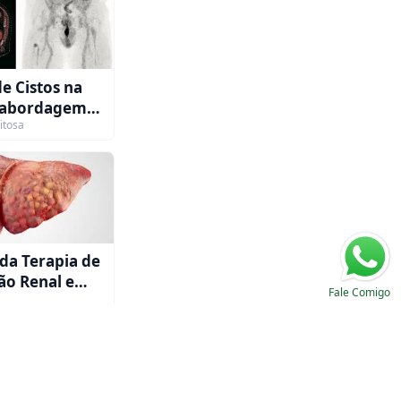
e Cistos na
 abordagem
itosa
ara
co
da Terapia de
ção Renal em
Fale Comigo
 com IRA e
Como eu trato