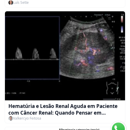
Luís Sette
Hematúria e Lesão Renal Aguda em Paciente
com Câncer Renal: Quando Pensar em
Valkercyo Feitosa
Trombose da Veia Renal?