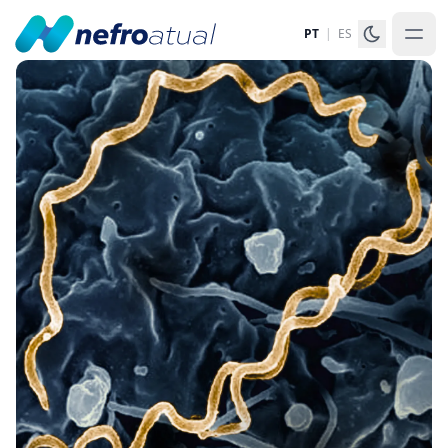
PT
|
ES