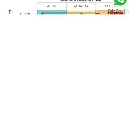
Fale Comigo
Doença Renal do Diabetes: trajetórias de
evolução da doença
Valkercyo Feitosa