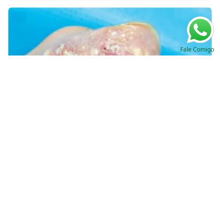
Fale Comigo
IRA causada por Vitamina C
Valkercyo Feitosa