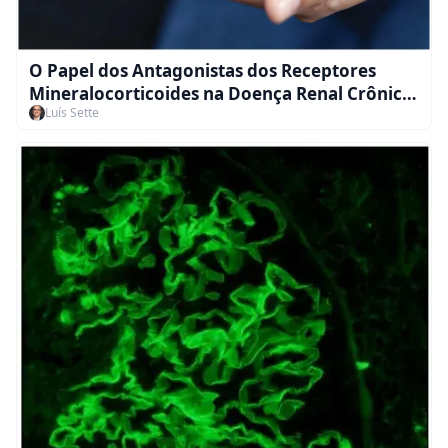
O Papel dos Antagonistas dos Receptores
Mineralocorticoides na Doença Renal Crônica
Luís Sette
Não-Diabética e Doenças Glomerulares