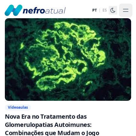
PT
|
ES
Vídeoaulas
Nova Era no Tratamento das
Glomerulopatias Autoimunes:
Combinações que Mudam o Jogo