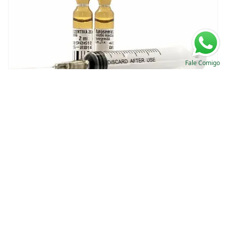
Fale Comigo
Utilidade do teste estresse com furosemida
Valkercyo Feitosa