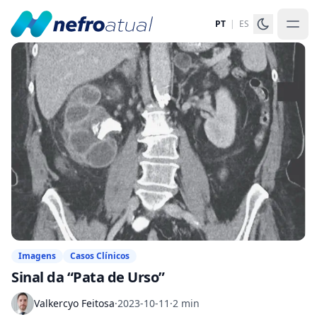
PT
|
ES
Imagens
Casos Clínicos
Sinal da “Pata de Urso”
Valkercyo Feitosa
·
2023-10-11
·
2 min