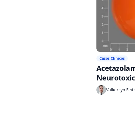
Casos Clínicos
Acetazolam
Neurotoxic
Valkercyo Feit