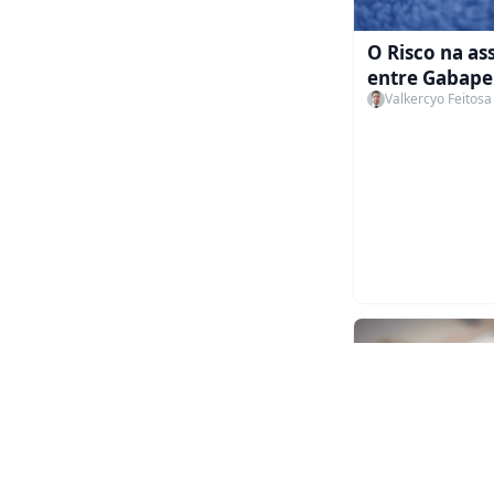
O Risco na as
entre Gabape
Valkercyo Feitosa
e outros psic
na Diálise