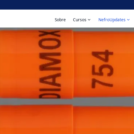
Sobre
Cursos
NefroUpdates