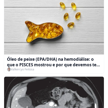
Óleo de peixe (EPA/DHA) na hemodiálise: o
que o PISCES mostrou e por que devemos ter
Valkercyo Feitosa
mais atenção a esse estudo...