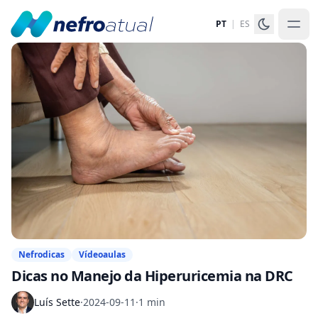
PT
|
ES
Nefrodicas
Vídeoaulas
Dicas no Manejo da Hiperuricemia na DRC
Luís Sette
·
2024-09-11
·
1 min