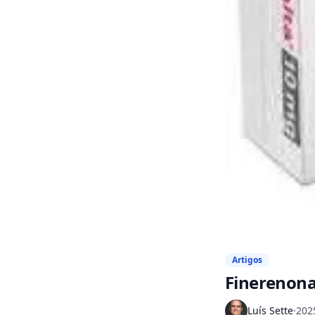
Artigos
Finerenona
Luís Sette
·
202