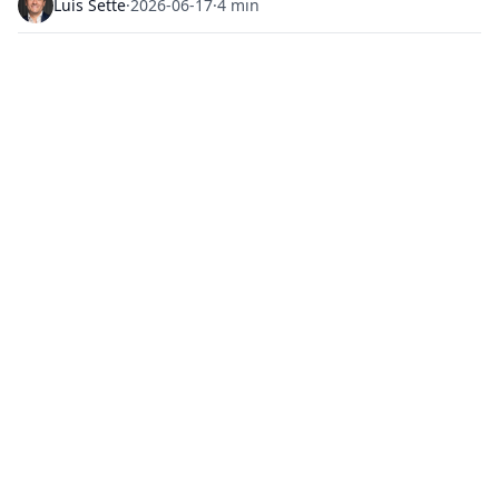
Luís Sette
·
2026-06-17
·
4 min