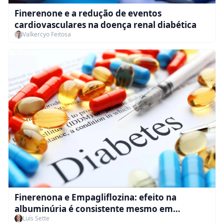
Finerenone e a redução de eventos
cardiovasculares na doença renal diabética
Valkercyo Feitosa
Finerenona e Empagliflozina: efeito na
albuminúria é consistente mesmo em
Luís Sette
pacientes já em uso de GLP-1? O que o