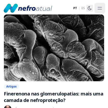
PT
|
ES
Artigos
Finerenona nas glomerulopatias: mais uma
camada de nefroproteção?