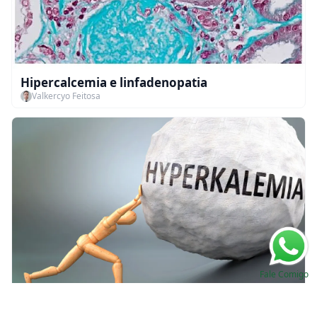
Hipercalcemia e linfadenopatia
Valkercyo Feitosa
Fale Comigo
Manejo Ambulatorial da Hipercalemia em