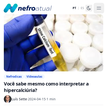
PT
|
ES
Nefrodicas
Vídeoaulas
Você sabe mesmo como interpretar a
hipercalciúria?
Luís Sette
·
2024-04-15
·
1 min