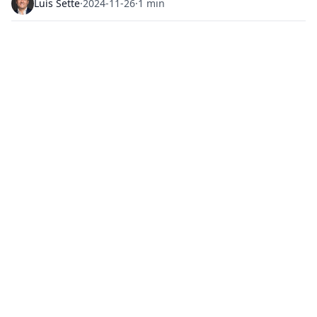
Luís Sette
·
2024-11-26
·
1 min