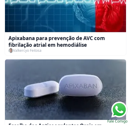
Apixabana para prevenção de AVC com
fibrilação atrial em hemodiálise
Valkercyo Feitosa
Fale Comigo
Escolha dos Anticoagulantes Orais em