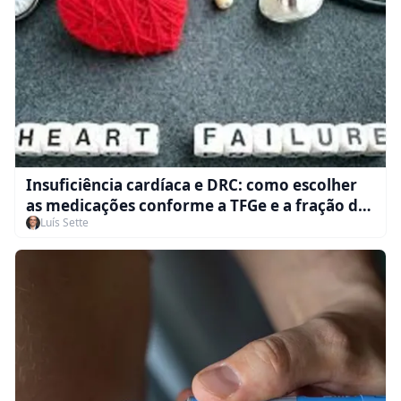
Insuficiência cardíaca e DRC: como escolher
as medicações conforme a TFGe e a fração de
Luís Sette
ejeção segundo o KDIGO