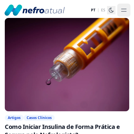
PT
|
ES
Artigos
Casos Clínicos
Como Iniciar Insulina de Forma Prática e