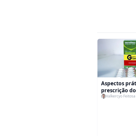
Aspectos prát
prescrição do
Valkercyo Feitosa
Tacrolimo e
Ciclosporina