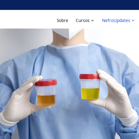
Sobre
Cursos
NefroUpdates