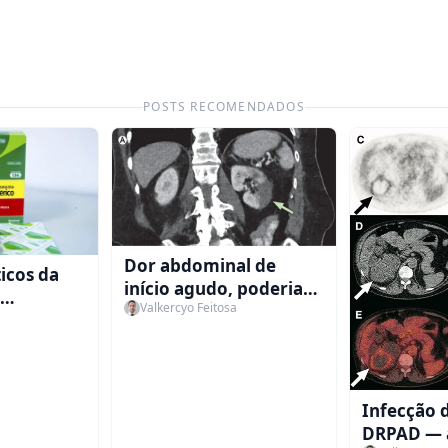
POSTS RECOMENDADOS
Dor abdominal de
icos da
início agudo, poderia
Valkercyo Feitosa
ser uma causa renal?
Infecção d
DRPAD —