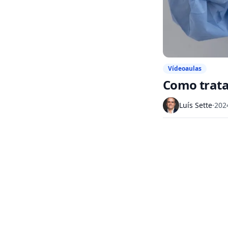
Vídeoaulas
Como tratar
Luís Sette
·
202