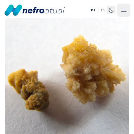
PT
|
ES