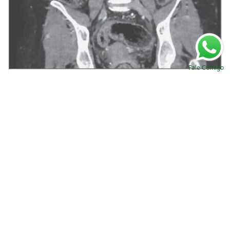
Fale Comigo
ITU recorrente e deficiência de vitamina A,
como assim?
Valkercyo Feitosa