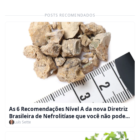
POSTS RECOMENDADOS
As 6 Recomendações Nível A da nova Diretriz
Brasileira de Nefrolitíase que você não pode
Luís Sette
deixar de saber!