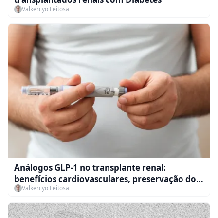
Valkercyo Feitosa
Análogos GLP-1 no transplante renal:
benefícios cardiovasculares, preservação do
Valkercyo Feitosa
enxerto e impacto sobre tacrolimus