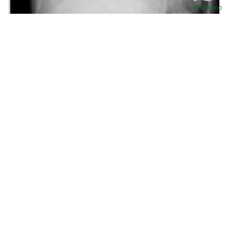
Fale Comigo
Quilotórax maciço em um paciente em
hemodiálise
Valkercyo Feitosa
Qual o impacto do Denosumabe nos pacientes