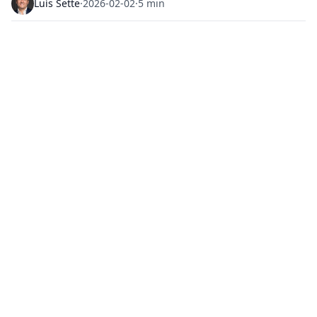
Luís Sette
·
2026-02-02
·
5 min