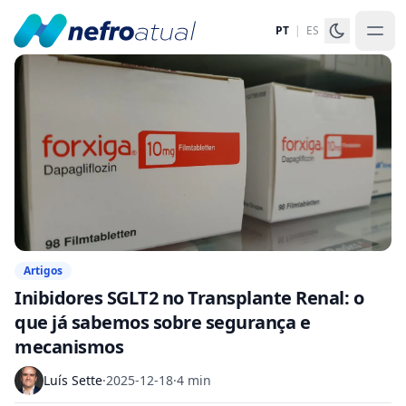
PT
|
ES
Artigos
Inibidores SGLT2 no Transplante Renal: o
que já sabemos sobre segurança e
mecanismos
Luís Sette
·
2025-12-18
·
4 min