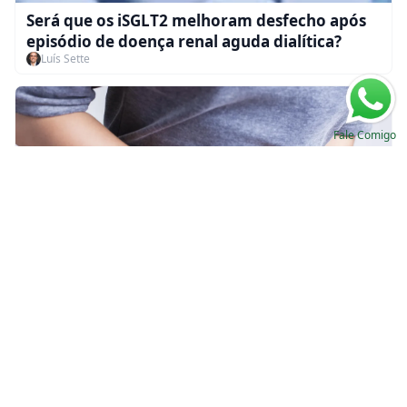
Será que os iSGLT2 melhoram desfecho após
episódio de doença renal aguda dialítica?
Luís Sette
Fale Comigo
Infecção urinária durante o uso de iSGLT2:
parar ou continuar?
Luís Sette