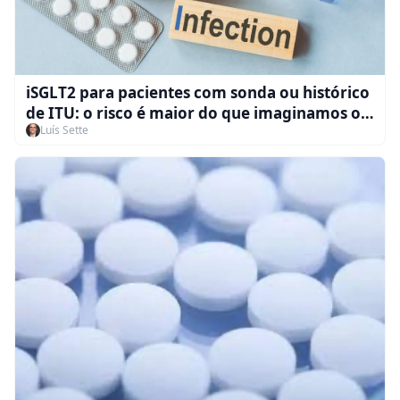
iSGLT2 para pacientes com sonda ou histórico
de ITU: o risco é maior do que imaginamos ou
Luís Sette
é seguro?